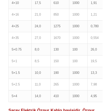
4×10
17,5
610
1000
1,91
6
4×16
21,0
850
1000
1,21
8
4×25
24,0
1275
1000
0,780
1
4×35
27,0
1670
1000
0,554
1
5×0.75
8,0
130
100
26,0
1
5×1
8,5
150
100
19,5
1
5×1.5
10,0
190
1000
13,3
1
5×2.5
11,0
265
1000
7,98
2
5×4
14,0
410
1000
4,95
3
Saray Elektrik Öznur Kablo bayisidir. Öznur