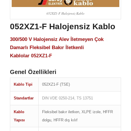
052XZ1-F Halojensiz Kablo
052XZ1-F Halojensiz Kablo
300/500 V Halojensiz Alev İletmeyen Çok
Damarlı Fleksibel Bakır İletkenli
Kablolar
052XZ1-F
Genel Özellikleri
Kablo Tipi
052XZ1-F (TSE)
Standartlar
DIN VDE 0250-214, TS 13751
Kablo
Fleksibel bakır iletken, XLPE izole, HFFR
Yapısı
dolgu, HFFR dış kılıf