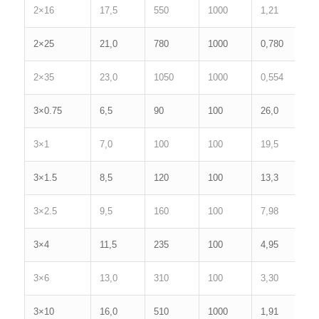
2×16
17,5
550
1000
1,21
9
2×25
21,0
780
1000
0,780
1
2×35
23,0
1050
1000
0,554
1
3×0.75
6,5
90
100
26,0
1
3×1
7,0
100
100
19,5
1
3×1.5
8,5
120
100
13,3
2
3×2.5
9,5
160
100
7,98
3
3×4
11,5
235
100
4,95
4
3×6
13,0
310
100
3,30
5
3×10
16,0
510
1000
1,91
7