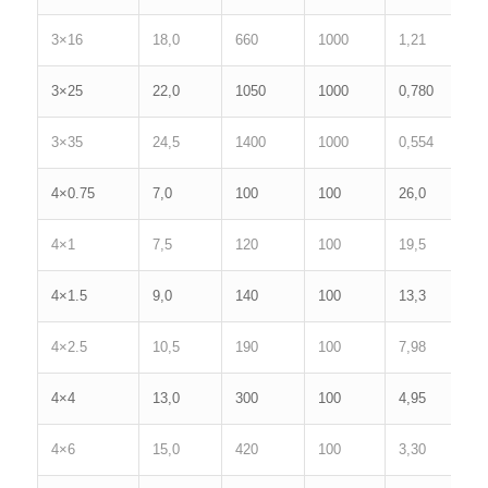
3×16
18,0
660
1000
1,21
9
3×25
22,0
1050
1000
0,780
1
3×35
24,5
1400
1000
0,554
1
4×0.75
7,0
100
100
26,0
1
4×1
7,5
120
100
19,5
1
4×1.5
9,0
140
100
13,3
1
4×2.5
10,5
190
100
7,98
2
4×4
13,0
300
100
4,95
3
4×6
15,0
420
100
3,30
4