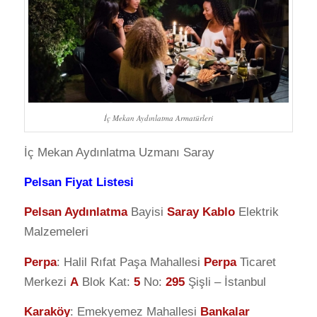
İç Mekan Aydınlatma Armatürleri
İç Mekan Aydınlatma Uzmanı Saray
Pelsan Fiyat Listesi
Pelsan Aydınlatma
Bayisi
Saray Kablo
Elektrik
Malzemeleri
Perpa
: Halil Rıfat Paşa Mahallesi
Perpa
Ticaret
Merkezi
A
Blok Kat:
5
No:
295
Şişli – İstanbul
Karaköy
: Emekyemez Mahallesi
Bankalar