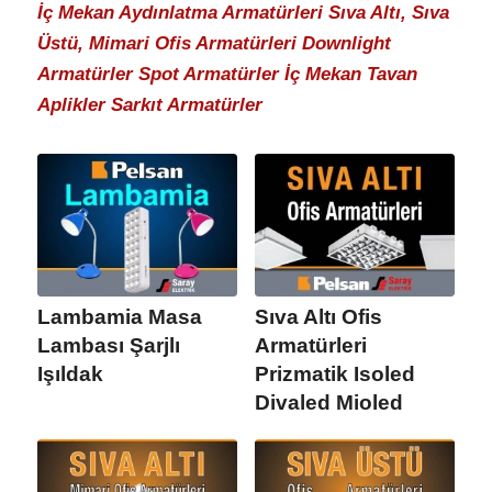
İç Mekan Aydınlatma Armatürleri Sıva Altı, Sıva
Üstü, Mimari Ofis Armatürleri Downlight
Armatürler Spot Armatürler İç Mekan Tavan
Aplikler Sarkıt Armatürler
Lambamia Masa
Sıva Altı Ofis
Lambası Şarjlı
Armatürleri
Işıldak
Prizmatik Isoled
Divaled Mioled