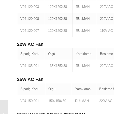
V04 120 003
120X120X38
RULMAN
220V AC
V04 120 008
120X120X38
RULMAN
220V AC
V04 120 007
120X120X38
RULMAN
110V AC
22W AC Fan
Sipariş Kodu
Ölçü
Yataklama
Besleme 
V04 135 001
135X135X38
RULMAN
220V AC
25W AC Fan
Sipariş Kodu
Ölçü
Yataklama
Besleme 
V04 150 001
150x150x50
RULMAN
220V AC
Marina Bahçe Dağıtım
Panosu ÇP 9090 Ölçü