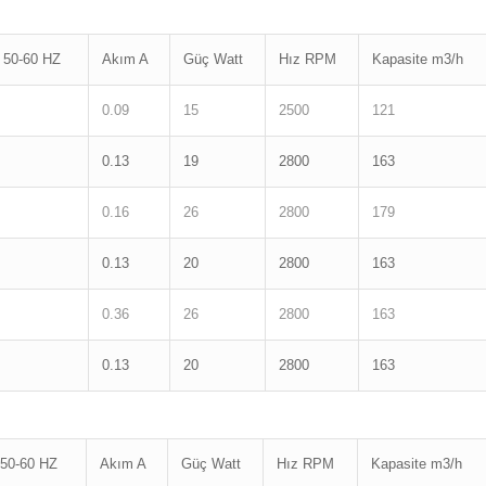
 50-60 HZ
Akım A
Güç Watt
Hız RPM
Kapasite m3/h
0.09
15
2500
121
0.13
19
2800
163
0.16
26
2800
179
0.13
20
2800
163
0.36
26
2800
163
0.13
20
2800
163
50-60 HZ
Akım A
Güç Watt
Hız RPM
Kapasite m3/h