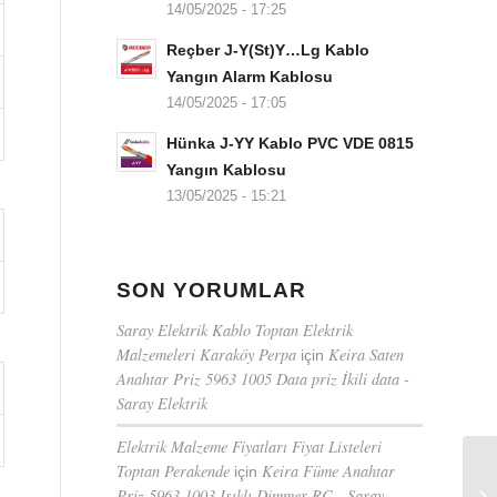
14/05/2025 - 17:25
Reçber J-Y(St)Y…Lg Kablo
Yangın Alarm Kablosu
14/05/2025 - 17:05
Hünka J-YY Kablo PVC VDE 0815
Yangın Kablosu
13/05/2025 - 15:21
SON YORUMLAR
Saray Elektrik Kablo Toptan Elektrik
Malzemeleri Karaköy Perpa
Keira Saten
için
Anahtar Priz 5963 1005 Data priz İkili data -
Saray Elektrik
Elektrik Malzeme Fiyatları Fiyat Listeleri
Toptan Perakende
Keira Füme Anahtar
için
Priz 5963 1003 Işıklı Dimmer RC - Saray