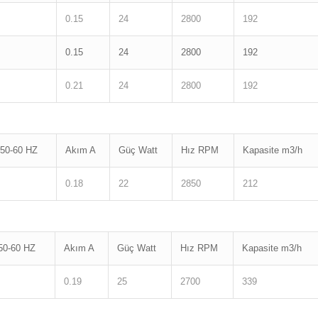
0.15
24
2800
192
0.15
24
2800
192
0.21
24
2800
192
50-60 HZ
Akım A
Güç Watt
Hız RPM
Kapasite m3/h
0.18
22
2850
212
50-60 HZ
Akım A
Güç Watt
Hız RPM
Kapasite m3/h
0.19
25
2700
339