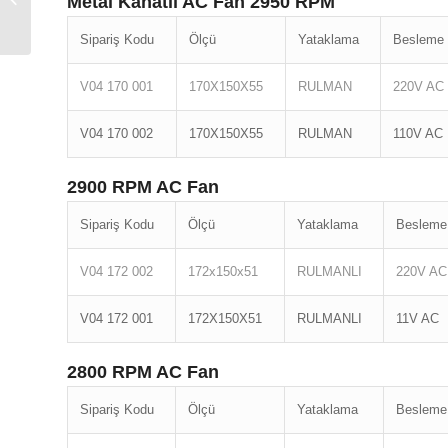
Metal Kanatlı AC Fan 2950 RPM
43x89x18
Sipariş Kodu
Ölçü
Yataklama
Besleme 
V04 170 001
170X150X55
RULMAN
220V AC
V04 170 002
170X150X55
RULMAN
110V AC
2900 RPM AC Fan
Sipariş Kodu
Ölçü
Yataklama
Besleme
V04 172 002
172x150x51
RULMANLI
220V AC
V04 172 001
172X150X51
RULMANLI
11V AC
2800 RPM AC Fan
Sipariş Kodu
Ölçü
Yataklama
Besleme