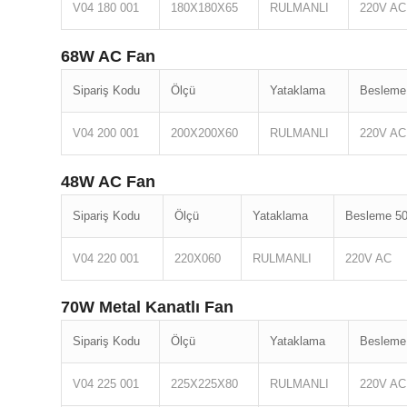
V04 180 001
180X180X65
RULMANLI
220V AC
68W AC Fan
Sipariş Kodu
Ölçü
Yataklama
Besleme
V04 200 001
200X200X60
RULMANLI
220V AC
48W AC Fan
Sipariş Kodu
Ölçü
Yataklama
Besleme 50
V04 220 001
220X060
RULMANLI
220V AC
70W Metal Kanatlı Fan
Sipariş Kodu
Ölçü
Yataklama
Besleme
V04 225 001
225X225X80
RULMANLI
220V AC