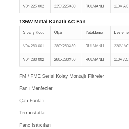
V04 225 002
225X225X80
RULMANLI
110V AC
135W Metal Kanatlı AC Fan
Sipariş Kodu
Ölçü
Yataklama
Besleme
V04 280 001
280X280X80
RULMANLI
220V AC
V04 280 002
280X280X80
RULMANLI
110V AC
FM / FME Serisi Kolay Montajlı Filtreler
Fanlı Menfezler
Çatı Fanları
Termostatlar
Pano Isıtıcıları