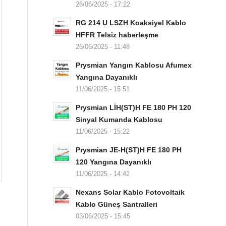
26/06/2025 - 17:22
RG 214 U LSZH Koaksiyel Kablo
HFFR Telsiz haberleşme
26/06/2025 - 11:48
Prysmian Yangın Kablosu Afumex
Yangına Dayanıklı
11/06/2025 - 15:51
Prysmian LİH(ST)H FE 180 PH 120
Sinyal Kumanda Kablosu
11/06/2025 - 15:22
Prysmian JE-H(ST)H FE 180 PH
120 Yangına Dayanıklı
11/06/2025 - 14:42
Nexans Solar Kablo Fotovoltaik
Kablo Güneş Santralleri
03/06/2025 - 15:45