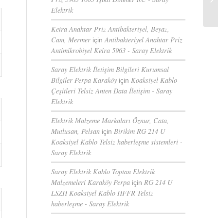
Elektrik
Keira Anahtar Priz Antibakteriyel, Beyaz,
Cam, Mermer
Antibakteriyel Anahtar Priz
için
Antimikrobiyel Keira 5963 - Saray Elektrik
Saray Elektrik İletişim Bilgileri Kurumsal
Bilgiler Perpa Karaköy
Koaksiyel Kablo
için
Çeşitleri Telsiz Anten Data İletişim - Saray
Elektrik
Elektrik Malzeme Markaları Öznur, Cata,
Mutlusan, Pelsan
Birikim RG 214 U
için
Koaksiyel Kablo Telsiz haberleşme sistemleri -
Saray Elektrik
Saray Elektrik Kablo Toptan Elektrik
Malzemeleri Karaköy Perpa
RG 214 U
için
LSZH Koaksiyel Kablo HFFR Telsiz
haberleşme - Saray Elektrik