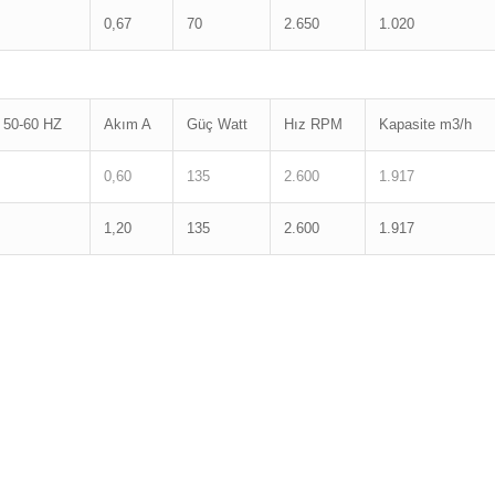
0,67
70
2.650
1.020
 50-60 HZ
Akım A
Güç Watt
Hız RPM
Kapasite m3/h
0,60
135
2.600
1.917
1,20
135
2.600
1.917