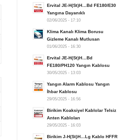
Ervital JE-H(St)H…Bd FE180/E30
Yangına Dayanıklı
02/06/2025 - 17:10
Klima Kanalı Klima Borusu
Gizleme Kanalı Mutlusan
01/06/2025 - 16:30
Ervital JE-H(St)H…Bd
FE180/PH120 Yangın Kablosu
30/05/2025 - 13:03
Yangın Alarm Kablosu Yangın
İhbar Kablosu
29/05/2025 - 16:56
Birikim Koaksiyel Kablolar Telsiz
Anten Kabloları
29/05/2025 - 16:03
Birikim J-H(St)H…Lg Kablo HFFR