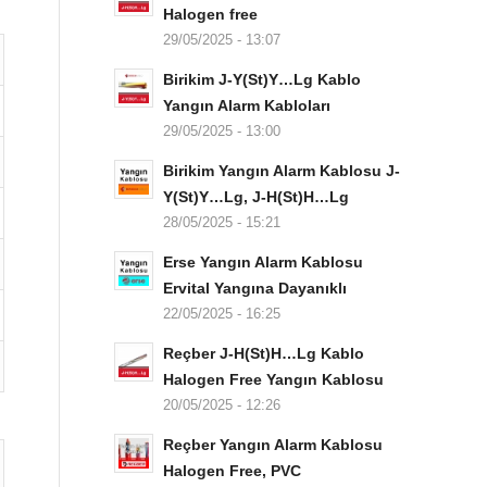
Halogen free
29/05/2025 - 13:07
Birikim J-Y(St)Y…Lg Kablo
Yangın Alarm Kabloları
29/05/2025 - 13:00
Birikim Yangın Alarm Kablosu J-
Y(St)Y…Lg, J-H(St)H…Lg
28/05/2025 - 15:21
Erse Yangın Alarm Kablosu
Ervital Yangına Dayanıklı
22/05/2025 - 16:25
Reçber J-H(St)H…Lg Kablo
Halogen Free Yangın Kablosu
20/05/2025 - 12:26
Reçber Yangın Alarm Kablosu
Halogen Free, PVC