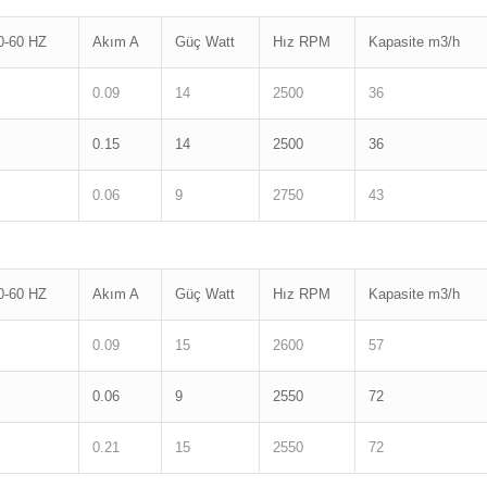
0-60 HZ
Akım A
Güç Watt
Hız RPM
Kapasite m3/h
0.09
14
2500
36
0.15
14
2500
36
0.06
9
2750
43
0-60 HZ
Akım A
Güç Watt
Hız RPM
Kapasite m3/h
0.09
15
2600
57
0.06
9
2550
72
0.21
15
2550
72