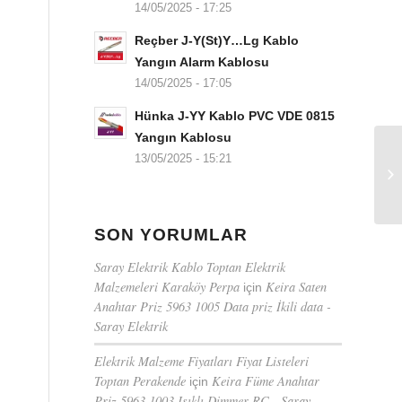
14/05/2025 - 17:25
Reçber J-Y(St)Y…Lg Kablo
Yangın Alarm Kablosu
14/05/2025 - 17:05
Hünka J-YY Kablo PVC VDE 0815
Yangın Kablosu
13/05/2025 - 15:21
SON YORUMLAR
Saray Elektrik Kablo Toptan Elektrik
Malzemeleri Karaköy Perpa
Keira Saten
için
Anahtar Priz 5963 1005 Data priz İkili data -
Saray Elektrik
Elektrik Malzeme Fiyatları Fiyat Listeleri
Toptan Perakende
Keira Füme Anahtar
için
Priz 5963 1003 Işıklı Dimmer RC - Saray