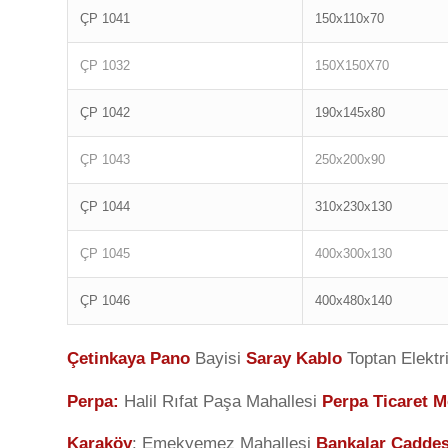
ÇP 1041
150x110x70
ÇP 1032
150X150X70
ÇP 1042
190x145x80
ÇP 1043
250x200x90
ÇP 1044
310x230x130
ÇP 1045
400x300x130
ÇP 1046
400x480x140
Çetinkaya Pano
Bayisi
Saray Kablo
Toptan Elektr
Perpa
:
Halil Rıfat Paşa Mahallesi
Perpa Ticaret M
Karaköy
: Emekyemez Mahallesi
Bankalar Caddes