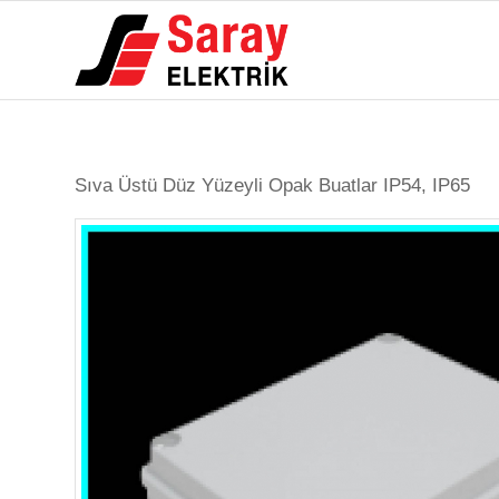
dedi
ki:
Sıva Üstü Düz Yüzeyli Opak Buatlar IP54, IP65