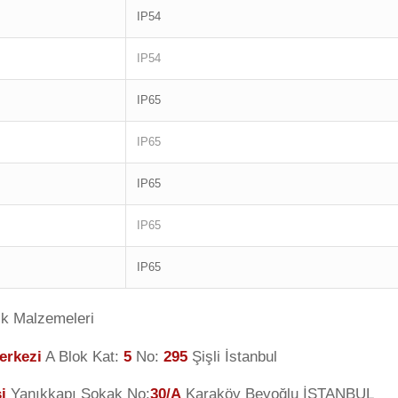
IP54
IP54
IP65
IP65
IP65
IP65
IP65
ik Malzemeleri
erkezi
A Blok Kat:
5
No:
295
Şişli İstanbul
i
Yanıkkapı Sokak No:
30/A
Karaköy Beyoğlu İSTANBUL