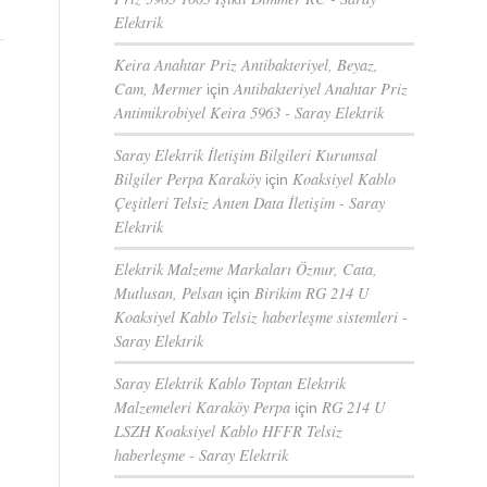
Elektrik
Keira Anahtar Priz Antibakteriyel, Beyaz,
Cam, Mermer
Antibakteriyel Anahtar Priz
için
Antimikrobiyel Keira 5963 - Saray Elektrik
Saray Elektrik İletişim Bilgileri Kurumsal
Bilgiler Perpa Karaköy
Koaksiyel Kablo
için
Çeşitleri Telsiz Anten Data İletişim - Saray
Elektrik
Elektrik Malzeme Markaları Öznur, Cata,
Mutlusan, Pelsan
Birikim RG 214 U
için
Koaksiyel Kablo Telsiz haberleşme sistemleri -
Saray Elektrik
Saray Elektrik Kablo Toptan Elektrik
Malzemeleri Karaköy Perpa
RG 214 U
için
LSZH Koaksiyel Kablo HFFR Telsiz
haberleşme - Saray Elektrik