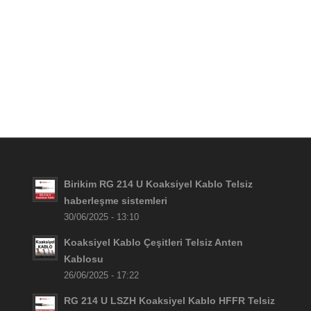
Birikim RG 214 U Koaksiyel Kablo Telsiz
haberleşme sistemleri
30/06/2025 - 13:10
Koaksiyel Kablo Çeşitleri Telsiz Anten
Kablosu
26/06/2025 - 17:22
RG 214 U LSZH Koaksiyel Kablo HFFR Telsiz