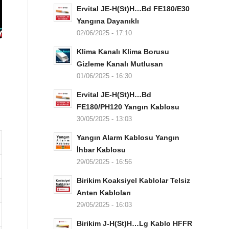
Ervital JE-H(St)H…Bd FE180/E30
Yangına Dayanıklı
02/06/2025 - 17:10
Klima Kanalı Klima Borusu
Gizleme Kanalı Mutlusan
01/06/2025 - 16:30
Ervital JE-H(St)H…Bd
FE180/PH120 Yangın Kablosu
30/05/2025 - 13:03
Yangın Alarm Kablosu Yangın
İhbar Kablosu
29/05/2025 - 16:56
Birikim Koaksiyel Kablolar Telsiz
Anten Kabloları
29/05/2025 - 16:03
Birikim J-H(St)H…Lg Kablo HFFR