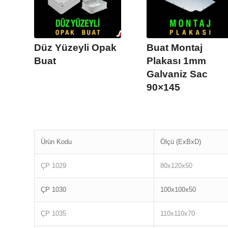
Düz Yüzeyli Opak
Buat Montaj
Buat
Plakası 1mm
Galvaniz Sac
90×145
Ürün Kodu
Ölçü (ExBxD)
ÇP 1029
80x120x50
ÇP 1030
100x100x50
ÇP 1035
110x110x70