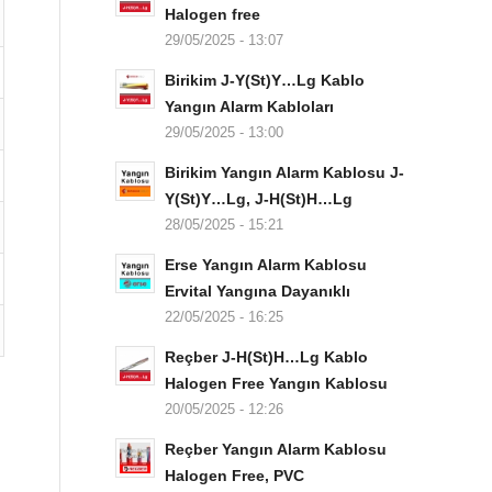
Halogen free
29/05/2025 - 13:07
Birikim J-Y(St)Y…Lg Kablo
Yangın Alarm Kabloları
29/05/2025 - 13:00
Birikim Yangın Alarm Kablosu J-
Y(St)Y…Lg, J-H(St)H…Lg
28/05/2025 - 15:21
Erse Yangın Alarm Kablosu
Ervital Yangına Dayanıklı
22/05/2025 - 16:25
Reçber J-H(St)H…Lg Kablo
Halogen Free Yangın Kablosu
20/05/2025 - 12:26
Reçber Yangın Alarm Kablosu
Halogen Free, PVC