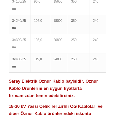
3×185/25
96,0
15650
350
240
0
rm
3×240/25
102,0
18000
350
240
0
rm
3×300/25
108,0
20800
250
240
0
rm
3×400/35
115,0
24800
250
240
0
rm
Saray Elektrik Öznur Kablo bayisidir. Öznur
Kablo Ürünlerini en uygun fiyatlarla
firmamızdan temin edebilirsiniz.
18-30 kV Yassı Çelik Tel Zırhlı OG Kablolar ve
diğer Öznur Kablo ürünlerindeki iskonto