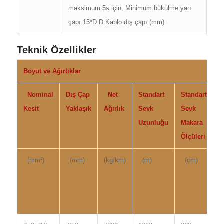
maksimum 5s için, Minimum bükülme yarı
çapı 15*D D:Kablo dış çapı (mm)
Teknik Özellikler
Boyut ve Ağırlıklar
E
Nominal
Dış Çap
Net
Standart
Standart
2
Kesit
Yaklaşık
Ağırlık
Sevk
Sevk
°
Uzunluğu
Makara
i
Ölçüleri
d
(mm²)
(mm)
(kg/km)
(m)
(cm)