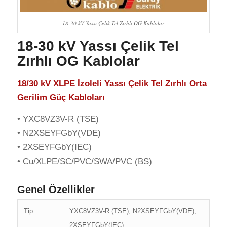
18-30 kV Yassı Çelik Tel Zırhlı OG Kablolar
18-30 kV Yassı Çelik Tel
Zırhlı OG Kablolar
18/30 kV XLPE İzoleli Yassı Çelik Tel Zırhlı Orta
Gerilim Güç Kabloları
• YXC8VZ3V-R (TSE)
• N2XSEYFGbY(VDE)
• 2XSEYFGbY(IEC)
• Cu/XLPE/SC/PVC/SWA/PVC (BS)
Genel Özellikler
Tip
YXC8VZ3V-R (TSE), N2XSEYFGbY(VDE),
2XSEYFGbY(IEC),