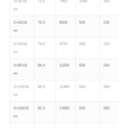
3×35/16
73,0
7800
1000
260
0
rm
3×50/16
75,0
8500
500
230
0
rm
3×70/16
79,0
9750
500
220
0
rm
3×95/16
84,0
11000
500
240
0
rm
3×120/16
88,0
12400
500
240
0
rm
3×150/25
92,0
13950
500
260
0
rm