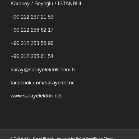
Karaköy / Beyoğlu / İSTANBUL
+90 212 237 21 53
+90 212 256 62 17
+90 212
253 58 96
+90 212 235 61 54
saray@sarayelektrik.com.tr
facebook.com/sarayelectric
www.sarayelektrik.net
© Telif Hakkı -
Saray Elektrik
-
powered by Enfold WordPress Theme