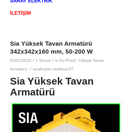
SARAY ELEKTRİK
İLETİŞİM
Sia Yüksek Tavan Armatürü
342x342x160 mm, 50-200 W
/
/
02/01/2022
1 Yorum
in
Ex-Proof
,
Yüksek Tavan
/
Armatürü
tarafından
srelezon37
Sia Yüksek Tavan
Armatürü