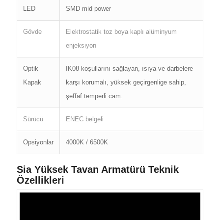
LED
SMD mid power
Gövde
Elektrostatik toz boya kaplı alüminyum
enjeksiyon
Optik
IK08 koşullarını sağlayan, ısıya ve darbelere
Kapak
karşı korumalı, yüksek geçirgenlige sahip,
şeffaf temperli cam.
Sürücü
ENEC belgeli
Opsiyonlar
4000K / 6500K
Sia Yüksek Tavan Armatürü Teknik
Özellikleri