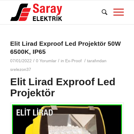
Elit Lirad Exproof Led Projektör 50W
6500K, IP65
/
/
/
07/01/2022
0 Yorumlar
in
Ex-Proof
tarafından
srelezon37
Elit Lirad Exproof Led
Projektör