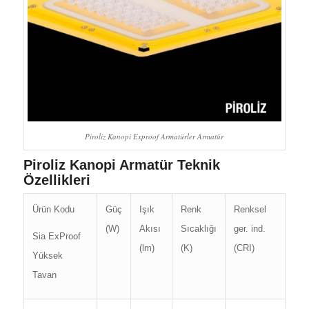
Piroliz Kanopi Exproof Armatürler Armatür
Piroliz Kanopi Armatür Teknik
Özellikleri
Ürün Kodu
Güç
Işık
Renk
Renksel
(W)
Akısı
Sıcaklığı
ger. ind.
Sia ExProof
(lm)
(K)
(CRI)
Yüksek
Tavan