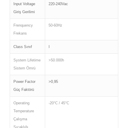
Input Voltage
220-240Vac
Giriş Gerilimi
Frenquency
50-60Hz
Frekans
Class Sınıf
I
System Lifetime
>50.000h
Sistem Ömrü
Power Factor
>0,95
Güç Faktörü
Operating
-20°C / 45°C
Temperature
Çalışma
Sıcaklığı