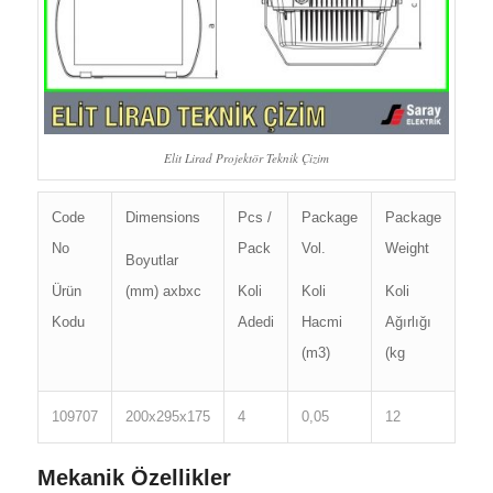
Elit Lirad Projektör Teknik Çizim
Code
Dimensions
Pcs /
Package
Package
No
Pack
Vol.
Weight
Boyutlar
Ürün
(mm) axbxc
Koli
Koli
Koli
Kodu
Adedi
Hacmi
Ağırlığı
(m3)
(kg
109707
200x295x175
4
0,05
12
Mekanik Özellikler