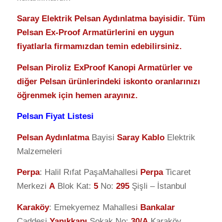
Saray Elektrik Pelsan Aydınlatma bayisidir. Tüm
Pelsan Ex-Proof Armatürlerini en uygun
fiyatlarla firmamızdan temin edebilirsiniz.
Pelsan Piroliz ExProof Kanopi Armatürler ve
diğer Pelsan ürünlerindeki iskonto oranlarınızı
öğrenmek için hemen arayınız.
Pelsan Fiyat Listesi
Pelsan Aydınlatma
Bayisi
Saray Kablo
Elektrik
Malzemeleri
Perpa
: Halil Rıfat PaşaMahallesi
Perpa
Ticaret
Merkezi
A
Blok Kat:
5
No:
295
Şişli – İstanbul
Karaköy
: Emekyemez Mahallesi
Bankalar
Caddesi
Yanıkkapı
Sokak No:
30/A
Karaköy