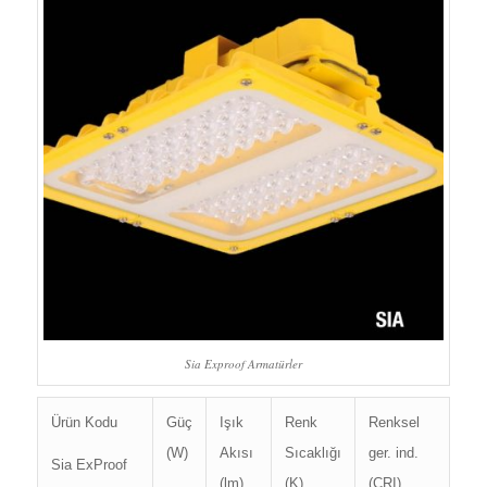
Sia Exproof Armatürler
Ürün Kodu
Güç
Işık
Renk
Renksel
(W)
Akısı
Sıcaklığı
ger. ind.
Sia ExProof
(lm)
(K)
(CRI)