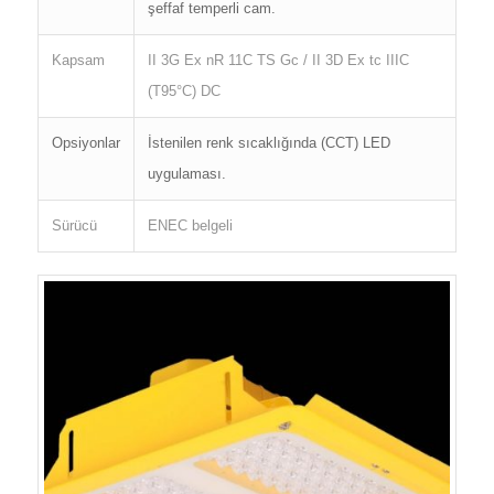
şeffaf temperli cam.
Kapsam
II 3G Ex nR 11C TS Gc / II 3D Ex tc IIIC
(T95°C) DC
Opsiyonlar
İstenilen renk sıcaklığında (CCT) LED
uygulaması.
Sürücü
ENEC belgeli