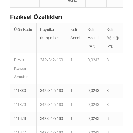
60Hz
Fiziksel Özellikleri
Ürün Kodu
Boyutlar
Koli
Koli
Koli
(mm) a b c
Adedi
Hacmi
Ağırlığı
(m3)
(kg)
Piroliz
342x342x160
1
0,0243
8
Kanopi
Armatür
111380
342x342x160
1
0,0243
8
111379
342x342x160
1
0,0243
8
111378
342x342x160
1
0,0243
8
111377
342x342x160
1
0,0243
8