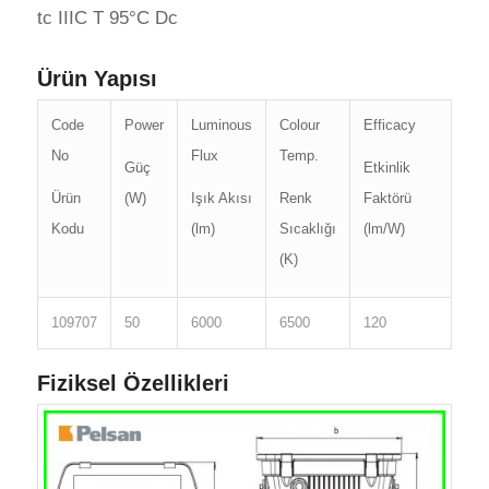
tc IIIC T 95°C Dc
Ürün Yapısı
Code
Power
Luminous
Colour
Efficacy
No
Flux
Temp.
Güç
Etkinlik
Ürün
(W)
Işık Akısı
Renk
Faktörü
Kodu
(lm)
Sıcaklığı
(lm/W)
(K)
109707
50
6000
6500
120
Fiziksel Özellikleri