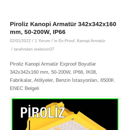
Piroliz Kanopi Armatür 342x342x160
mm, 50-200W, IP66
/
/
02/01/2022
1 Yorum
in
Ex-Proof
,
Kanopi Armatür
/
tarafından
srelezon37
Piroliz Kanopi Armatür Exproof Boyutlar
342x342x160 mm, 50-200W, IP66, IK08,
Fabrikalar, Atölyeler, Benzin İstasyonları, 6500K
ENEC Belgeli