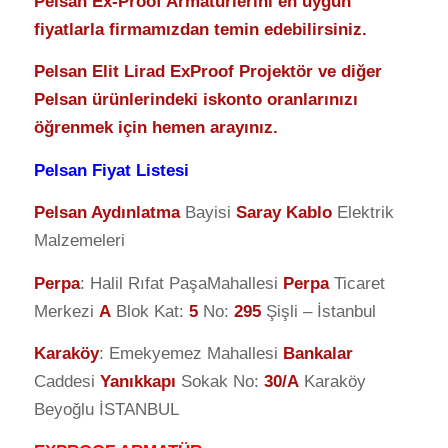
Pelsan Ex-Proof Armatürlerini en uygun
fiyatlarla firmamızdan temin edebilirsiniz.
Pelsan Elit Lirad ExProof Projektör ve diğer
Pelsan ürünlerindeki iskonto oranlarınızı
öğrenmek için hemen arayınız.
Pelsan Fiyat Listesi
Pelsan Aydınlatma
Bayisi
Saray Kablo
Elektrik
Malzemeleri
Perpa
: Halil Rıfat PaşaMahallesi
Perpa
Ticaret
Merkezi
A
Blok Kat:
5
No:
295
Şişli – İstanbul
Karaköy
: Emekyemez Mahallesi
Bankalar
Caddesi
Yanıkkapı
Sokak No:
30/A
Karaköy
Beyoğlu İSTANBUL