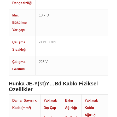
Dengesizliği
Min.
10 x D
Bükülme
Yarıçapı
Çalışma
-30°C +70°C
Sıcaklığı
Çalışma
225 V
Gerilimi
Hünka JE-Y(st)Y…Bd Kablo Fiziksel
Özellikler
Damar Sayısı x
Yaklaşık
Bakır
Yaklaşık
Kesit (mm²)
Dış Çap
Ağırlığı
Kablo
Ağırlığı