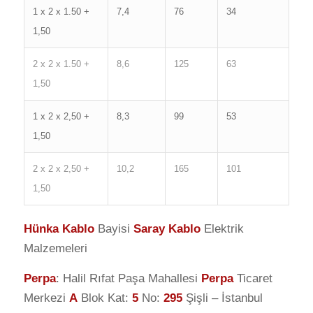
1 x 2 x 1.50 +
7,4
76
34
1,50
2 x 2 x 1.50 +
8,6
125
63
1,50
1 x 2 x 2,50 +
8,3
99
53
1,50
2 x 2 x 2,50 +
10,2
165
101
1,50
Hünka Kablo
Bayisi
Saray Kablo
Elektrik
Malzemeleri
Perpa
: Halil Rıfat Paşa Mahallesi
Perpa
Ticaret
Merkezi
A
Blok Kat:
5
No:
295
Şişli – İstanbul