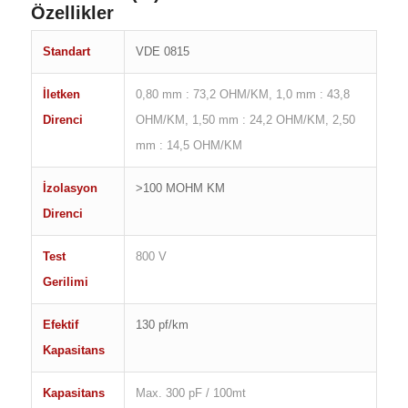
Özellikler
Standart
VDE 0815
İletken
0,80 mm : 73,2 OHM/KM, 1,0 mm : 43,8
Direnci
OHM/KM, 1,50 mm : 24,2 OHM/KM, 2,50
mm : 14,5 OHM/KM
İzolasyon
>100 MOHM KM
Direnci
Test
800 V
Gerilimi
Efektif
130 pf/km
Kapasitans
Kapasitans
Max. 300 pF / 100mt