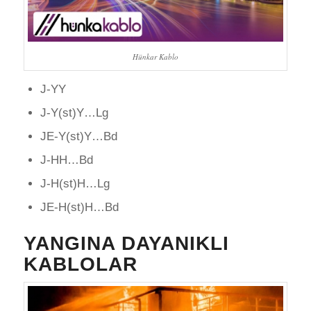
Hünkar Kablo
J-YY
J-Y(st)Y…Lg
JE-Y(st)Y…Bd
J-HH…Bd
J-H(st)H…Lg
JE-H(st)H…Bd
YANGINA DAYANIKLI
KABLOLAR