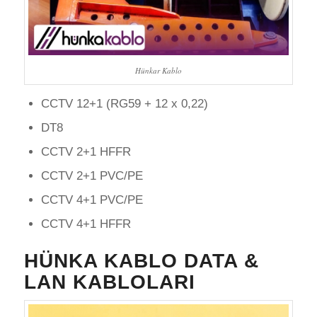
Hünkar Kablo
CCTV 12+1 (RG59 + 12 x 0,22)
DT8
CCTV 2+1 HFFR
CCTV 2+1 PVC/PE
CCTV 4+1 PVC/PE
CCTV 4+1 HFFR
HÜNKA KABLO DATA &
LAN KABLOLARI