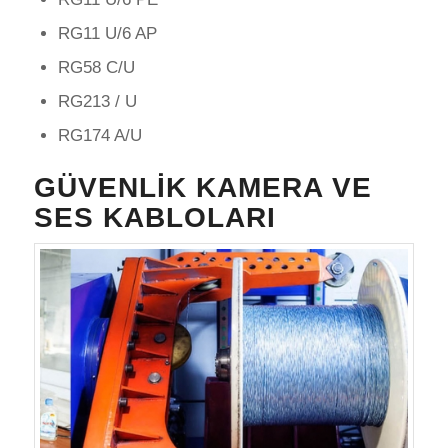
RG11 U/6 AP
RG58 C/U
RG213 / U
RG174 A/U
GÜVENLIK KAMERA VE
SES KABLOLARI