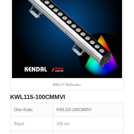
KWL115 Wallwasher
KWL115-100CMMVI
Ürün Kodu
KWL115-100CMMVI
Boyut
100 cm