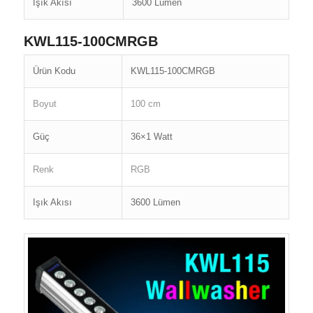
Işık Akısı
3600 Lümen
KWL115-100CMRGB
Ürün Kodu
KWL115-100CMRGB
Boyut
100 cm
Güç
36×1 Watt
Renk
RGB
Işık Akısı
3600 Lümen