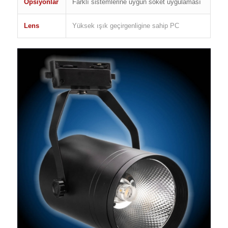
Opsiyonlar
Farklı sistemlerine uygun soket uygulaması
Lens
Yüksek ışık geçirgenligine sahip PC