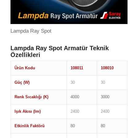
Lampda Ray Spot
Lampda Ray Spot Armatür Teknik
Özellikleri
Ürün Kodu
108011
108010
Güç (W)
30
30
Renk Sıcaklığı (K)
4000
3000
Işık Akısı (lm)
2400
2400
Etkinlik Faktörü
80
80