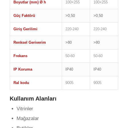
Boyutlar (mm) Ø h
100×255
100×255
Güç Faktörü
>0,50
>0,50
Giriş Gerilimi
220-240
220-240
Renksel Geriverim
>80
>80
Frekans
50-60
50-60
IP Koruma
IP40
IP40
Ral kodu
9005
9005
Kullanım Alanları
Vitrinler
Mağazalar