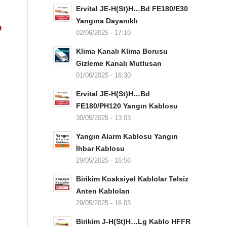
Ervital JE-H(St)H…Bd FE180/E30
Yangına Dayanıklı
a
02/06/2025 - 17:10
Klima Kanalı Klima Borusu
Gizleme Kanalı Mutlusan
01/06/2025 - 16:30
Ervital JE-H(St)H…Bd
FE180/PH120 Yangın Kablosu
30/05/2025 - 13:03
Yangın Alarm Kablosu Yangın
İhbar Kablosu
29/05/2025 - 16:56
Birikim Koaksiyel Kablolar Telsiz
Anten Kabloları
29/05/2025 - 16:03
Birikim J-H(St)H…Lg Kablo HFFR