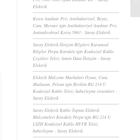
Elektrik
Keira Anahtar Priz Antibakteriyel, Beyaz,
Cam, Mermer
Antibakteriyel Anahtar Priz
için
Antimikrobiyel Keira 5963 - Saray Elektrik
Saray Elektrik İletişim Bilgileri Kurumsal
Bilgiler Perpa Karaköy
Koaksiyel Kablo
için
Çeşitleri Telsiz Anten Data İletişim - Saray
Elektrik
Elektrik Malzeme Markaları Öznur, Cata,
Mutlusan, Pelsan
Birikim RG 214 U
için
Koaksiyel Kablo Telsiz haberleşme sistemleri -
Saray Elektrik
Saray Elektrik Kablo Toptan Elektrik
Malzemeleri Karaköy Perpa
RG 214 U
için
LSZH Koaksiyel Kablo HFFR Telsiz
haberleşme - Saray Elektrik