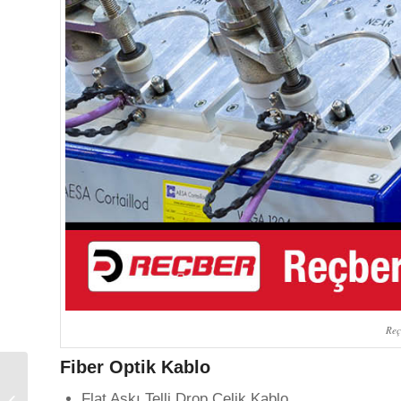
Reç
Fiber Optik Kablo
Nexans Kablo Yapısal
Flat Askı Telli Drop Çelik Kablo
Enerji Şebekesi