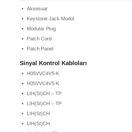
Aksesuar
Keystone Jack Modül
Modular Plug
Patch Cord
Patch Panel
Sinyal Kontrol Kabloları
H05VVC4V5-K
H05VVC4V5-K
LIH(St)CH – TP
LIH(St)CH – TP
LIH(St)CH
LIH(St)CH