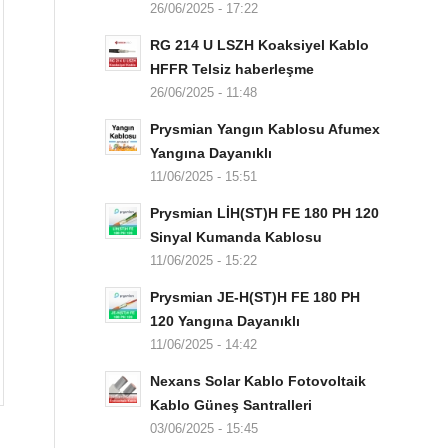
26/06/2025 - 17:22
RG 214 U LSZH Koaksiyel Kablo
HFFR Telsiz haberleşme
26/06/2025 - 11:48
Prysmian Yangın Kablosu Afumex
Yangına Dayanıklı
11/06/2025 - 15:51
Prysmian LİH(ST)H FE 180 PH 120
Sinyal Kumanda Kablosu
11/06/2025 - 15:22
Prysmian JE-H(ST)H FE 180 PH
120 Yangına Dayanıklı
11/06/2025 - 14:42
Nexans Solar Kablo Fotovoltaik
Kablo Güneş Santralleri
03/06/2025 - 15:45