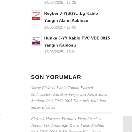
14/05/2025 - 17:25
Reçber J-Y(St)Y…Lg Kablo
Yangın Alarm Kablosu
14/05/2025 - 17:05
Hünka J-YY Kablo PVC VDE 0815
Yangın Kablosu
13/05/2025 - 15:21
SON YORUMLAR
Saray Elektrik Kablo Toptan Elektrik
Malzemeleri Karaköy Perpa
Keira Saten
için
Anahtar Priz 5963 1005 Data priz İkili data -
Saray Elektrik
Elektrik Malzeme Fiyatları Fiyat Listeleri
Toptan Perakende
Keira Füme Anahtar
için
Priz 5963 1003 Işıklı Dimmer RC - Saray