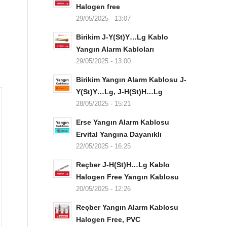
Halogen free
29/05/2025 - 13:07
Birikim J-Y(St)Y…Lg Kablo
Yangın Alarm Kabloları
29/05/2025 - 13:00
Birikim Yangın Alarm Kablosu J-
Y(St)Y…Lg, J-H(St)H…Lg
28/05/2025 - 15:21
Erse Yangın Alarm Kablosu
Ervital Yangına Dayanıklı
22/05/2025 - 16:25
Reçber J-H(St)H…Lg Kablo
Halogen Free Yangın Kablosu
20/05/2025 - 12:26
Reçber Yangın Alarm Kablosu
Halogen Free, PVC