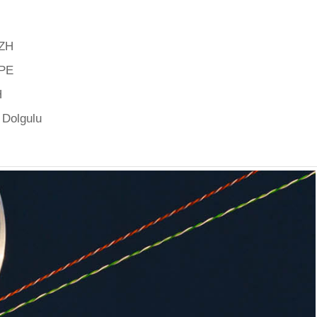
SZH
 PE
H
 Dolgulu