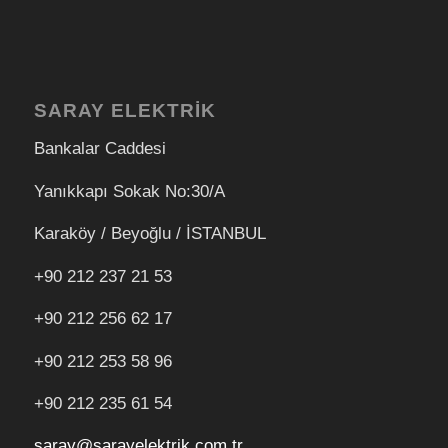
SARAY ELEKTRİK
Bankalar Caddesi
Yanıkkapı Sokak No:30/A
Karaköy / Beyoğlu / İSTANBUL
+90 212 237 21 53
+90 212 256 62 17
+90 212
253 58 96
+90 212 235 61 54
saray@sarayelektrik.com.tr