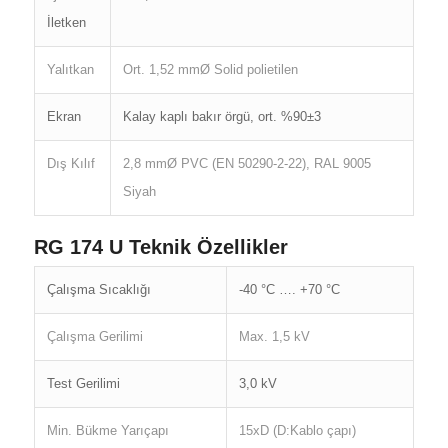
İletken
Yalıtkan
Ort. 1,52 mmØ Solid polietilen
Ekran
Kalay kaplı bakır örgü, ort. %90±3
Dış Kılıf
2,8 mmØ PVC (EN 50290-2-22), RAL 9005
Siyah
RG 174 U Teknik Özellikler
Çalışma Sıcaklığı
-40 °C …. +70 °C
Çalışma Gerilimi
Max. 1,5 kV
Test Gerilimi
3,0 kV
Min. Bükme Yarıçapı
15xD (D:Kablo çapı)