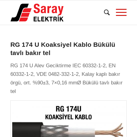
dedi
RG 174 U Koaksiyel Kablo Bükülü
tavlı bakır tel
RG 174 U Alev Geciktirme IEC 60332-1-2, EN
60332-1-2, VDE 0482-332-1-2, Kalay kaplı bakır
örgü, ort. %90±3, 7×0,16 mmØ Bükülü tavlı bakır
tel