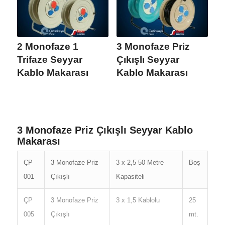
2 Monofaze 1
3 Monofaze Priz
Trifaze Seyyar
Çıkışlı Seyyar
Kablo Makarası
Kablo Makarası
3 Monofaze Priz Çıkışlı Seyyar Kablo
Makarası
ÇP
3 Monofaze Priz
3 x 2,5 50 Metre
Boş
001
Çıkışlı
Kapasiteli
ÇP
3 Monofaze Priz
3 x 1,5 Kablolu
25
005
Çıkışlı
mt.