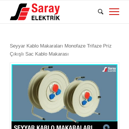
dedi
dedi
dedi
Seyyar Kablo Makaraları Monofaze Trifaze Priz
Çıkışlı Sac Kablo Makarası