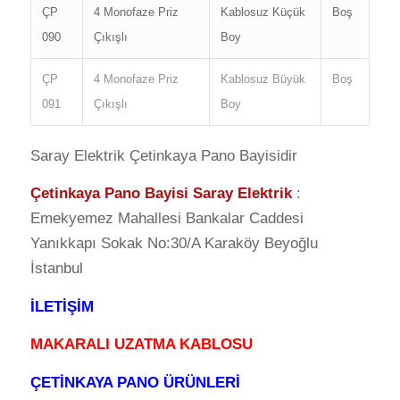
ÇP
4 Monofaze Priz
Kablosuz Küçük
Boş
090
Çıkışlı
Boy
ÇP
4 Monofaze Priz
Kablosuz Büyük
Boş
091
Çıkışlı
Boy
Saray Elektrik Çetinkaya Pano Bayisidir
Çetinkaya Pano Bayisi Saray Elektrik
:
Emekyemez Mahallesi Bankalar Caddesi
Yanıkkapı Sokak No:30/A Karaköy Beyoğlu
İstanbul
İLETİŞİM
MAKARALI UZATMA KABLOSU
ÇETİNKAYA PANO ÜRÜNLERİ