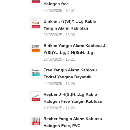
Halogen free
29/05/2025 - 13:07
Birikim J-Y(St)Y…Lg Kablo
Yangın Alarm Kabloları
29/05/2025 - 13:00
Birikim Yangın Alarm Kablosu J-
Y(St)Y…Lg, J-H(St)H…Lg
28/05/2025 - 15:21
Erse Yangın Alarm Kablosu
Ervital Yangına Dayanıklı
22/05/2025 - 16:25
Reçber J-H(St)H…Lg Kablo
Halogen Free Yangın Kablosu
20/05/2025 - 12:26
Reçber Yangın Alarm Kablosu
Halogen Free, PVC