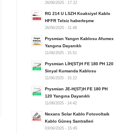
26/06/2025 - 17:22
RG 214 U LSZH Koaksiyel Kablo
HFFR Telsiz haberleşme
26/06/2025 - 11:48
Prysmian Yangın Kablosu Afumex
Yangına Dayanıklı
11/06/2025 - 15:51
Prysmian LİH(ST)H FE 180 PH 120
Sinyal Kumanda Kablosu
11/06/2025 - 15:22
Prysmian JE-H(ST)H FE 180 PH
120 Yangına Dayanıklı
11/06/2025 - 14:42
Nexans Solar Kablo Fotovoltaik
Kablo Güneş Santralleri
03/06/2025 - 15:45