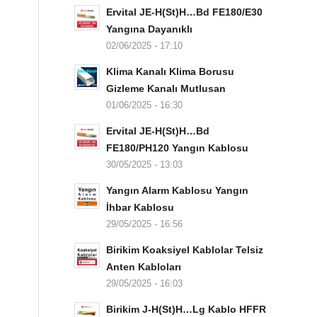
Ervital JE-H(St)H…Bd FE180/E30
Yangına Dayanıklı
02/06/2025 - 17:10
Klima Kanalı Klima Borusu
Gizleme Kanalı Mutlusan
01/06/2025 - 16:30
Ervital JE-H(St)H…Bd
FE180/PH120 Yangın Kablosu
30/05/2025 - 13:03
Yangın Alarm Kablosu Yangın
İhbar Kablosu
29/05/2025 - 16:56
Birikim Koaksiyel Kablolar Telsiz
Anten Kabloları
29/05/2025 - 16:03
Birikim J-H(St)H…Lg Kablo HFFR