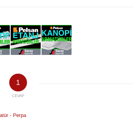
1
CEVAP
atür - Perpa