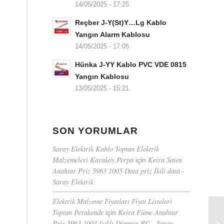
14/05/2025 - 17:25
Reçber J-Y(St)Y…Lg Kablo
Yangın Alarm Kablosu
14/05/2025 - 17:05
Hünka J-YY Kablo PVC VDE 0815
Yangın Kablosu
13/05/2025 - 15:21
SON YORUMLAR
Saray Elektrik Kablo Toptan Elektrik
Malzemeleri Karaköy Perpa
Keira Saten
için
Anahtar Priz 5963 1005 Data priz İkili data -
Saray Elektrik
Elektrik Malzeme Fiyatları Fiyat Listeleri
Toptan Perakende
Keira Füme Anahtar
için
Priz 5963 1003 Işıklı Dimmer RC - Saray