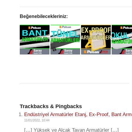
Beğenebilecekleriniz:
Trackbacks & Pingbacks
Endüstriyel Armatürler Etanj, Ex-Proof, Bant Arm
11/01/2022, 10:44
[…] Yüksek ve Alçak Tavan Armatürler […]