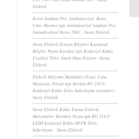
Elektrik
Keira Anahtar Priz Antibakteriyel, Beyaz,
Cam, Mermer
Antibakteriyel Anahtar Priz
için
Antimikrobiyel Keira 5963 - Saray Elektrik
Saray Elektrik İletişim Bilgileri Kurumsal
Bilgiler Perpa Karaköy
Koaksiyel Kablo
için
Çeşitleri Telsiz Anten Data İletişim - Saray
Elektrik
Elektrik Malzeme Markaları Öznur, Cata,
Mutlusan, Pelsan
Birikim RG 214 U
için
Koaksiyel Kablo Telsiz haberleşme sistemleri -
Saray Elektrik
Saray Elektrik Kablo Toptan Elektrik
Malzemeleri Karaköy Perpa
RG 214 U
için
LSZH Koaksiyel Kablo HFFR Telsiz
haberleşme - Saray Elektrik