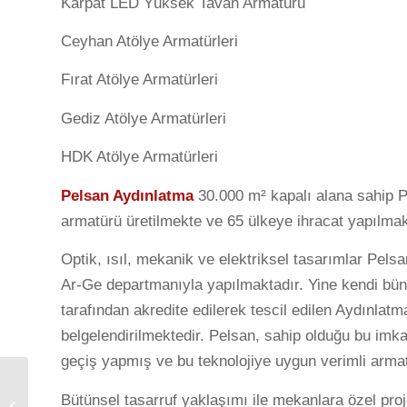
Karpat LED Yüksek Tavan Armatürü
Ceyhan Atölye Armatürleri
Fırat Atölye Armatürleri
Gediz Atölye Armatürleri
HDK Atölye Armatürleri
Pelsan Aydınlatma
30.000 m² kapalı alana sahip Pe
armatürü üretilmekte ve 65 ülkeye ihracat yapılmak
Optik, ısıl, mekanik ve elektriksel tasarımlar Pel
Ar-Ge departmanıyla yapılmaktadır. Yine kendi bü
tarafından akredite edilerek tescil edilen Aydınlatma
belgelendirilmektedir. Pelsan, sahip olduğu bu imka
geçiş yapmış ve bu teknolojiye uygun verimli armat
Priz Kasaları Fırçalı,
Bütünsel tasarruf yaklaşımı ile mekanlara özel pro
Silindir, Kule Tipi Priz