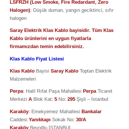
LSFRZH (Low Smoke, Fire Redardant, Zero
Halogen)
: Düşük duman, yangın geciktirici, sıfır
halogen
Saray Elektrik Klas Kablo bayisidir. Tüm Klas
Kablo ürünlerini en uygun fiyatlarla
firmamızdan temin edebilirsiniz.
Klas Kablo Fiyat Listesi
Klas Kablo
Bayisi
Saray Kablo
Toptan Elektrik
Malzemeleri
Perpa
: Halil Rıfat Paşa Mahallesi
Perpa
Ticaret
Merkezi
A
Blok Kat:
5
No:
295
Şişli – İstanbul
Karaköy
: Emekyemez Mahallesi
Bankalar
Caddesi
Yanıkkapı
Sokak No:
30/A
Karaköy
Beyoğlu İSTANBUL