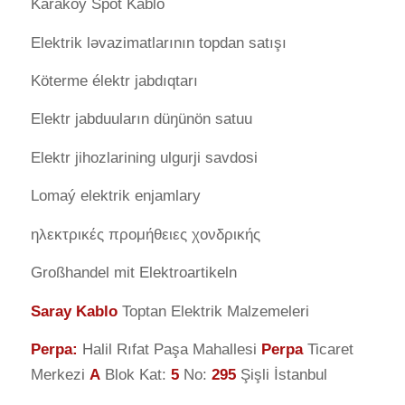
Karaköy Spot Kablo
Elektrik ləvazimatlarının topdan satışı
Köterme élektr jabdıqtarı
Elektr jabduuların düŋünön satuu
Elektr jihozlarining ulgurji savdosi
Lomaý elektrik enjamlary
ηλεκτρικές προμήθειες χονδρικής
Großhandel mit Elektroartikeln
Saray Kablo
Toptan Elektrik Malzemeleri
Perpa
:
Halil Rıfat Paşa Mahallesi
Perpa
Ticaret
Merkezi
A
Blok Kat:
5
No:
295
Şişli İstanbul