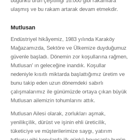
bugünkü ürün çeşitliliği 16.000 gibi rakamlara
ulaşmış ve bu rakam artarak devam etmekdir.
Mutlusan
Endüstriyel hikâyemiz, 1983 yılında Karaköy
Mağazamızda, Sektöre ve Ülkemize duyduğumuz
güvenle başladı. Dönemin zor koşullarına rağmen,
Mutlusan’ ın geleceğine inandık. Koşullar
nedeniyle kısıtlı miktarda başlattığımız üretim ve
bunu takip eden uzun dönemdeki sabırlı
çalışmalarımız ile günümüzde ortaya çıkan büyük
Mutlusan ailemizin tohumlarını attık.
Mutlusan Ailesi olarak, zorlukları aşmak,
yenilikçilik, dürüst ve işinin ehli üreticilik,
tüketiciye ve müşterilerimize saygı, yatırım
tutkusu gibi konularda ilk günkü heyecanla bugün