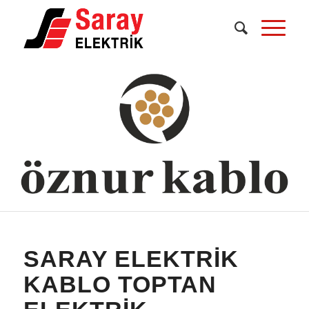
dedi
dedi
dedi
SARAY ELEKTRIK
KABLO TOPTAN