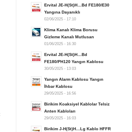
Ervital JE-H(St)H…Bd FE180/E30
Yangına Dayanıklı
02/06/2025 - 17:10
Klima Kanalı Klima Borusu
Gizleme Kanalı Mutlusan
01/06/2025 - 16:30
Ervital JE-H(St)H…Bd
FE180/PH120 Yangın Kablosu
30/05/2025 - 13:03
Yangın Alarm Kablosu Yangın
İhbar Kablosu
29/05/2025 - 16:56
Birikim Koaksiyel Kablolar Telsiz
Anten Kabloları
z
29/05/2025 - 16:03
Birikim J-H(St)H…Lg Kablo HFFR