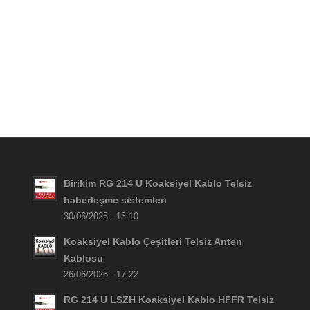
Birikim RG 214 U Koaksiyel Kablo Telsiz
haberleşme sistemleri
30/06/2025 - 13:10
Koaksiyel Kablo Çeşitleri Telsiz Anten
Kablosu
26/06/2025 - 17:22
RG 214 U LSZH Koaksiyel Kablo HFFR Telsiz