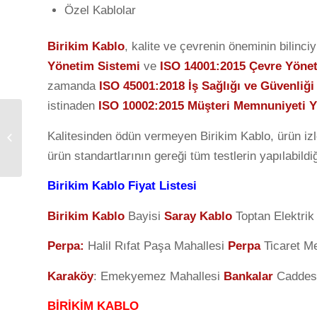
Özel Kablolar
Birikim Kablo
, kalite ve çevrenin öneminin bilinc
Yönetim Sistemi
ve
ISO 14001:2015 Çevre Yöne
zamanda
ISO 45001:2018 İş Sağlığı ve Güvenliğ
istinaden
ISO 10002:2015 Müşteri Memnuniyeti Y
Enstrüman Kabloları
Kalitesinden ödün vermeyen Birikim Kablo, ürün izle
RE-2Y(St)Y-fl, RE-
2X(St)Y-fl
ürün standartlarının gereği tüm testlerin yapılabildi
Birikim Kablo Fiyat Listesi
Birikim Kablo
Bayisi
Saray Kablo
Toptan Elektrik
Perpa
:
Halil Rıfat Paşa Mahallesi
Perpa
Ticaret M
Karaköy
: Emekyemez Mahallesi
Bankalar
Caddes
BİRİKİM KABLO