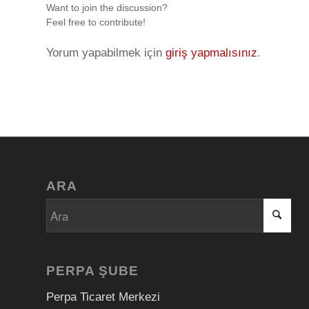
Want to join the discussion?
Feel free to contribute!
Yorum yapabilmek için
giriş yapmalısınız
.
ARA
PERPA ŞUBE
Perpa Ticaret Merkezi