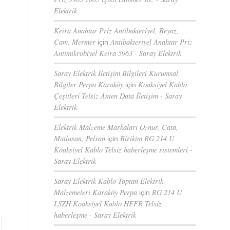
Elektrik
Keira Anahtar Priz Antibakteriyel, Beyaz,
Cam, Mermer
Antibakteriyel Anahtar Priz
için
Antimikrobiyel Keira 5963 - Saray Elektrik
Saray Elektrik İletişim Bilgileri Kurumsal
Bilgiler Perpa Karaköy
Koaksiyel Kablo
için
Çeşitleri Telsiz Anten Data İletişim - Saray
Elektrik
Elektrik Malzeme Markaları Öznur, Cata,
Mutlusan, Pelsan
Birikim RG 214 U
için
Koaksiyel Kablo Telsiz haberleşme sistemleri -
Saray Elektrik
Saray Elektrik Kablo Toptan Elektrik
Malzemeleri Karaköy Perpa
RG 214 U
için
LSZH Koaksiyel Kablo HFFR Telsiz
haberleşme - Saray Elektrik