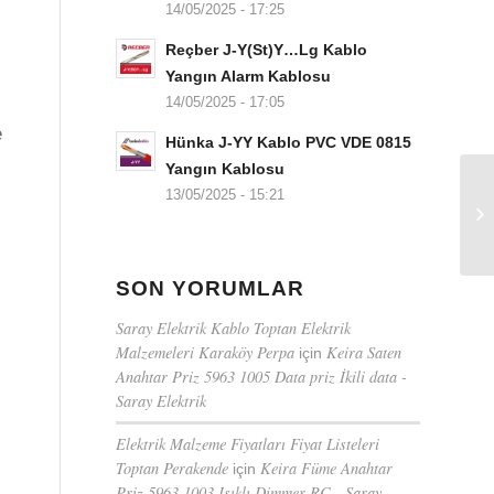
14/05/2025 - 17:25
Reçber J-Y(St)Y…Lg Kablo
Yangın Alarm Kablosu
14/05/2025 - 17:05
e
Hünka J-YY Kablo PVC VDE 0815
Yangın Kablosu
13/05/2025 - 15:21
SON YORUMLAR
Saray Elektrik Kablo Toptan Elektrik
Malzemeleri Karaköy Perpa
Keira Saten
için
Anahtar Priz 5963 1005 Data priz İkili data -
Saray Elektrik
Elektrik Malzeme Fiyatları Fiyat Listeleri
Toptan Perakende
Keira Füme Anahtar
için
Priz 5963 1003 Işıklı Dimmer RC - Saray