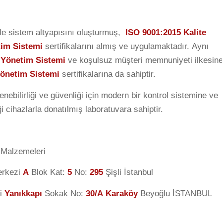
iyle sistem altyapısını oluşturmuş,
ISO 9001:2015 Kalite
tim Sistemi
sertifikalarını almış ve uygulamaktadır. Aynı
i Yönetim Sistemi
ve koşulsuz müşteri memnuniyeti ilkesin
önetim Sistemi
sertifikalarına da sahiptir.
nebilirliği ve güvenliği için modern bir kontrol sistemine ve
ği cihazlarla donatılmış laboratuvara sahiptir.
 Malzemeleri
erkezi
A
Blok Kat:
5
No:
295
Şişli İstanbul
i
Yanıkkapı
Sokak No:
30/A
Karaköy
Beyoğlu İSTANBUL