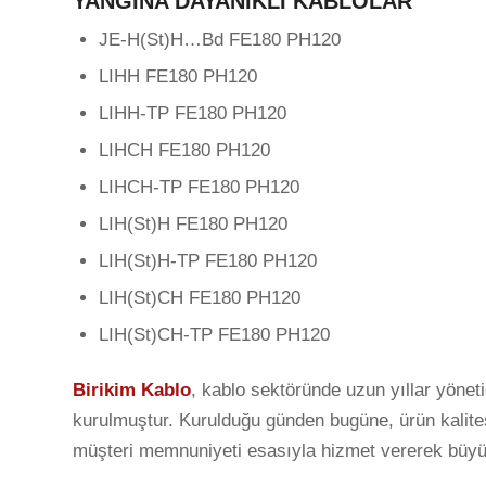
YANGINA DAYANIKLI KABLOLAR
JE-H(St)H…Bd FE180 PH120
LIHH FE180 PH120
LIHH-TP FE180 PH120
LIHCH FE180 PH120
LIHCH-TP FE180 PH120
LIH(St)H FE180 PH120
LIH(St)H-TP FE180 PH120
LIH(St)CH FE180 PH120
LIH(St)CH-TP FE180 PH120
Birikim Kablo
, kablo sektöründe uzun yıllar yönet
kurulmuştur. Kurulduğu günden bugüne, ürün kalite
müşteri memnuniyeti esasıyla hizmet vererek büy