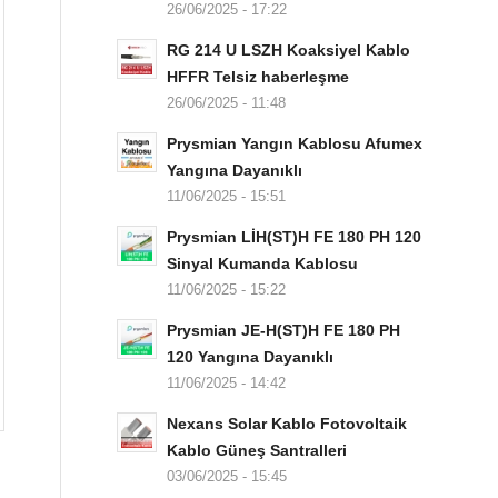
26/06/2025 - 17:22
RG 214 U LSZH Koaksiyel Kablo
HFFR Telsiz haberleşme
26/06/2025 - 11:48
Prysmian Yangın Kablosu Afumex
Yangına Dayanıklı
11/06/2025 - 15:51
Prysmian LİH(ST)H FE 180 PH 120
Sinyal Kumanda Kablosu
11/06/2025 - 15:22
Prysmian JE-H(ST)H FE 180 PH
120 Yangına Dayanıklı
11/06/2025 - 14:42
Nexans Solar Kablo Fotovoltaik
Kablo Güneş Santralleri
03/06/2025 - 15:45