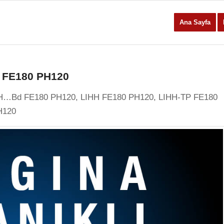
Ana Sayfa
d FE180 PH120
St)H…Bd FE180 PH120, LIHH FE180 PH120, LIHH-TP FE180
H120