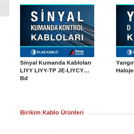
Toptan Perakende
Sinyal Kumanda Kabloları
Yangın
LIYY LIYY-TP JE-LIYCY…
Haloje
Bd
Birikim Kablo Ürünleri