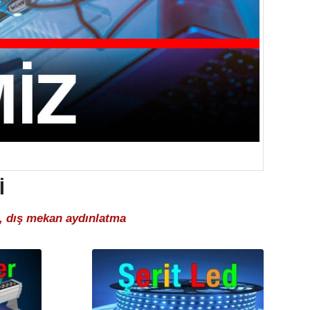
I
ç, dış mekan aydınlatma