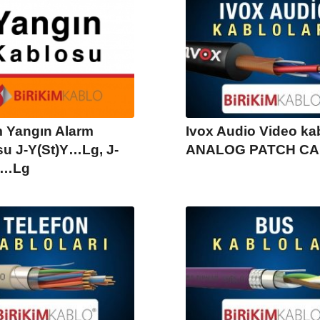
m Yangın Alarm
Ivox Audio Video kab
u J-Y(St)Y…Lg, J-
ANALOG PATCH C
H…Lg