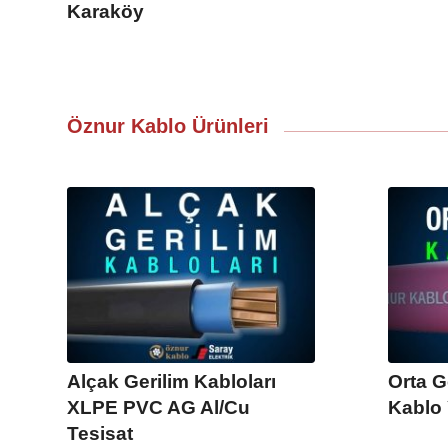
Karaköy
Öznur Kablo Ürünleri
Alçak Gerilim Kabloları
Orta G
XLPE PVC AG Al/Cu
Kablo 
Tesisat