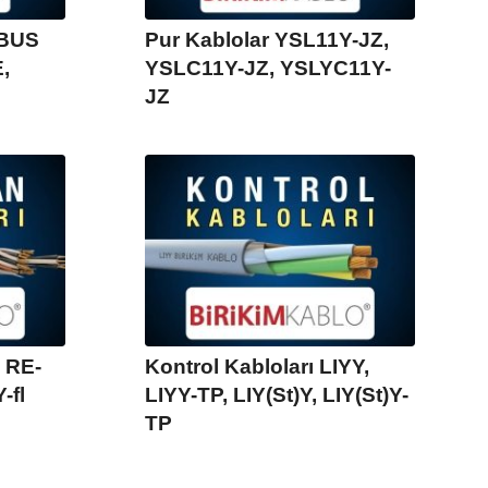
IBUS
Pur Kablolar YSL11Y-JZ,
,
YSLC11Y-JZ, YSLYC11Y-
JZ
 RE-
Kontrol Kabloları LIYY,
-fl
LIYY-TP, LIY(St)Y, LIY(St)Y-
TP