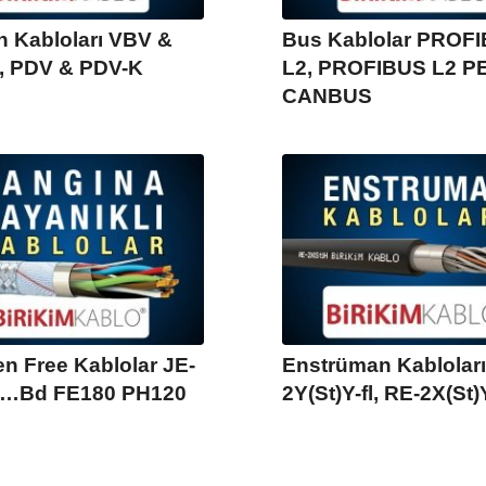
n Kabloları VBV &
Bus Kablolar PROF
, PDV & PDV-K
L2, PROFIBUS L2 PE
CANBUS
n Free Kablolar JE-
Enstrüman Kabloları
H…Bd FE180 PH120
2Y(St)Y-fl, RE-2X(St)Y