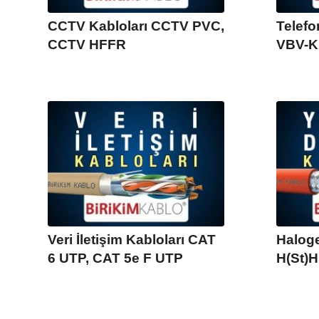
CCTV Kabloları CCTV PVC,
Telefo
CCTV HFFR
VBV-K
Veri İletişim Kabloları CAT
Haloge
6 UTP, CAT 5e F UTP
H(St)